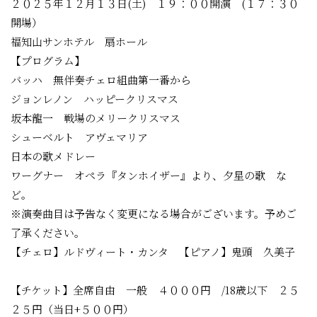
２０２５年１２月１３日(土) １９：００開演 (１７：３０
開場）
福知山サンホテル 扇ホール
【プログラム】
バッハ 無伴奏チェロ組曲第一番から
ジョンレノン ハッピークリスマス
坂本龍一 戦場のメリークリスマス
シューベルト アヴェマリア
日本の歌メドレー
ワーグナー オペラ『タンホイザー』より、夕星の歌 な
ど。
※演奏曲目は予告なく変更になる場合がございます。予めご
了承ください。
【チェロ】ルドヴィート・カンタ 【ピアノ】鬼頭 久美子
【チケット】全席自由 一般 ４０００円 /18歳以下 ２５
２５円（当日+５００円）