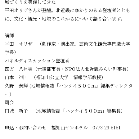
域づくりを実践してきた
平田オリザさんが登壇。北近畿にゆかりのある登壇者ととも
に、文化・観光・地域のこれからについて語り合います。
講師
平田 オリザ （劇作家・演出家。芸術文化観光専門職大学
学長）
パネルディスカッション登壇者
四方 八州男（元綾部市長・NPO法人北近畿みらい理事長）
山本 ?伸 （福知山公立大学 情報学部教授）
久野 泰輝 (地域情報誌「ハンケイ５００ｍ」編集ディレクタ
ー）
司会
円城 新子 （地域情報誌「ハンケイ５００ｍ」編集長）
申込・お問い合わせ 福知山サンホテル 0773-23-6161