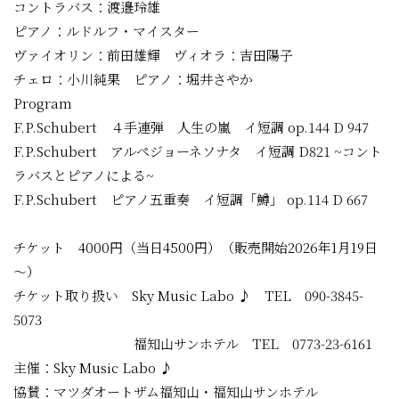
コントラバス：渡邉玲雄
ピアノ：ルドルフ・マイスター
ヴァイオリン：前田雄輝 ヴィオラ：吉田陽子
チェロ：小川純果 ピアノ：堀井さやか
Program
F.P.Schubert ４手連弾 人生の嵐 イ短調 op.144 D 947
F.P.Schubert アルペジョーネソナタ イ短調 D821 ~コント
ラバスとピアノによる~
F.P.Schubert ピアノ五重奏 イ短調「鱒」 op.114 D 667
チケット 4000円（当日4500円）（販売開始2026年1月19日
～）
チケット取り扱い Sky Music Labo ♪ TEL 090-3845-
5073
福知山サンホテル TEL 0773-23-6161
主催：Sky Music Labo ♪
協賛：マツダオートザム福知山・福知山サンホテル